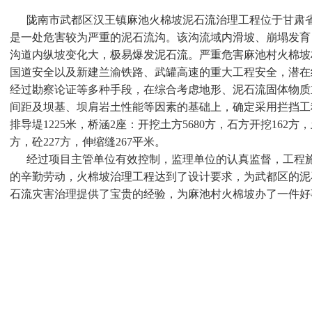
陇南市武都区汉王镇麻池火棉坡泥石流治理工程位于甘肃省
是一处危害较为严重的泥石流沟。该沟流域内滑坡、崩塌发育
沟道内纵坡变化大，极易爆发泥石流。严重危害麻池村火棉坡村
国道安全以及新建兰渝铁路、武罐高速的重大工程安全，潜在
经过勘察论证等多种手段，在综合考虑地形、泥石流固体物质
间距及坝基、坝肩岩土性能等因素的基础上，确定采用拦挡工
排导堤1225米，桥涵2座：开挖土方5680方，石方开挖162方，土
方，砼227方，伸缩缝267平米。
经过项目主管单位有效控制，监理单位的认真监督，工程施
的辛勤劳动，火棉坡治理工程达到了设计要求，为武都区的泥
石流灾害治理提供了宝贵的经验，为麻池村火棉坡办了一件好