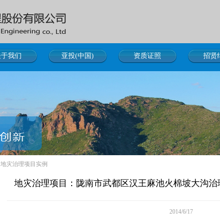
关于我们
亚投(中国)
资质证照
招贤
>
地灾治理项目实例
地灾治理项目：陇南市武都区汉王麻池火棉坡大沟治
2014/6/17