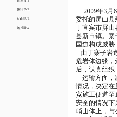
勘查设计
2009年
设计评估
委托的屏山县
矿山环境
于宜宾市屏山
地质勘查
县新市镇。寨
国道构成威胁
由于寨子岩危
危岩体边缘，
后，认真组织
运输方面，渝
情况，决定在
宽施工便道至
安全的情况下
峭山体上，与