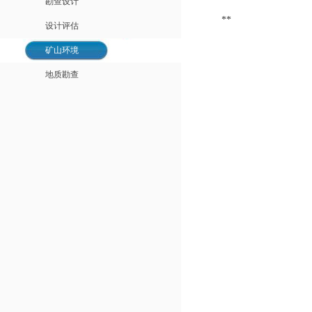
勘查设计
**
设计评估
矿山环境
地质勘查