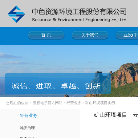
首 页
关于我们
亚投(中
您现在的位置：
亚投电子官方网站
>
经营业务
>
矿山环境项目实例
矿山环境项目：
经营业务
地灾治理