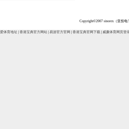
Copyright©2007 sinorex（亚投电子
爱体育地址
|
香港宝典官方网站
|
易游官方官网
|
香港宝典官网下载
|
威廉体育网页登