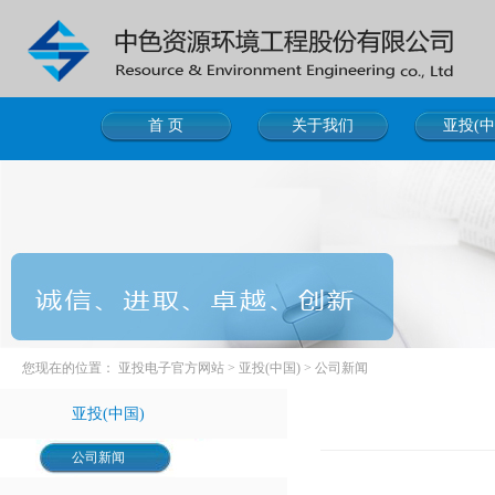
首 页
关于我们
亚投(中
您现在的位置：
亚投电子官方网站
>
亚投(中国)
>
公司新闻
亚投(中国)
公司新闻