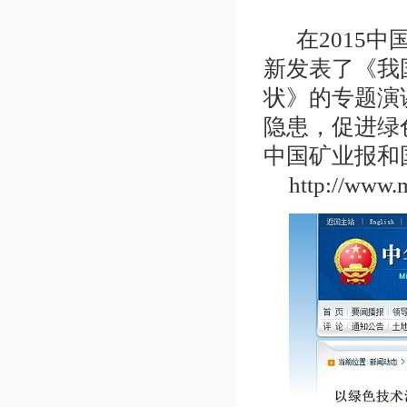
在2015中
新发表了《我
状》的专题演
隐患，促进绿
中国矿业报和
http://www.