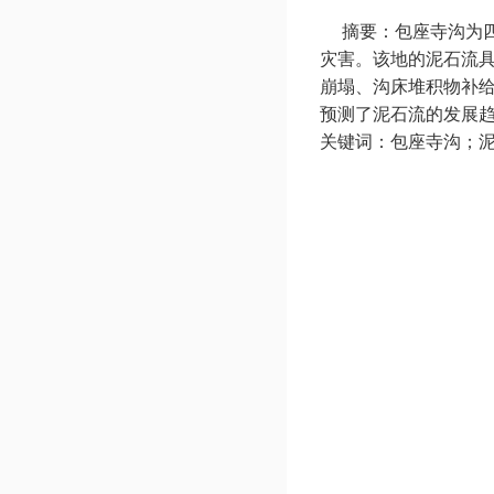
摘要：包座寺沟为四
灾害。该地的泥石流
崩塌、沟床堆积物补
预测了泥石流的发展
关键词：包座寺沟；